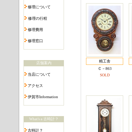
・
修理について
・
修理の行程
・
修理費用
・
修理窓口
・
精工舎
店舗案内
Ｃ－863
・
当店について
SOLD
・
アクセス
・
伊賀市Information
・
What's a 古時計？
・
古時計？