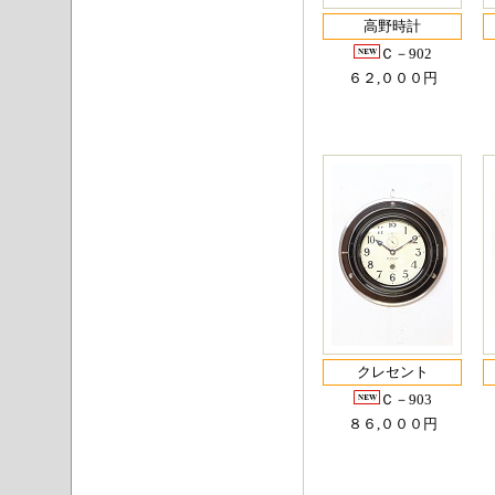
高野時計
Ｃ－902
６２,０００円
クレセント
Ｃ－903
８６,０００円