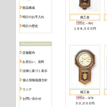
・
部品構成
・
時計のお手入れ
精工舎
・
Ｃ－901
時計の歴史
１６８,０００円
・
Shopping Information
・
店舗案内
・
お支払い、送料
・
法律に基づく表示
・
個人情報保護方針
・
リンク
精工舎
・
Ｃ－878
お問い合わせ
５０,０００円
・