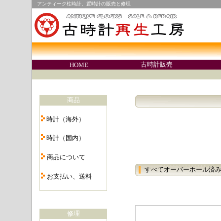
アンティーク柱時計、置時計の販売と修理
○
古時計販売
HOME
○
商品
・
時計（海外）
・
時計（国内）
・
商品について
・
すべてオーバーホール済
お支払い、送料
・
修理