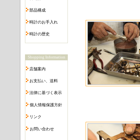
・
部品構成
・
時計のお手入れ
・
時計の歴史
・
Shopping Information
・
店舗案内
・
お支払い、送料
・
法律に基づく表示
・
個人情報保護方針
・
リンク
・
お問い合わせ
・