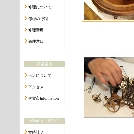
・
修理について
・
修理の行程
・
修理費用
・
修理窓口
・
店舗案内
・
当店について
・
アクセス
・
伊賀市Information
・
What's a 古時計？
・
古時計？