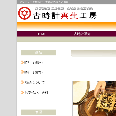
アンティーク柱時計、置時計の販売と修理
○
古時計販売
HOME
○
商品
・
時計（海外）
・
時計（国内）
・
商品について
・
お支払い、送料
・
修理