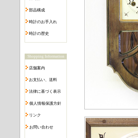
・
部品構成
・
時計のお手入れ
・
時計の歴史
・
Shopping Information
・
店舗案内
・
お支払い、送料
・
法律に基づく表示
・
個人情報保護方針
・
リンク
・
お問い合わせ
・