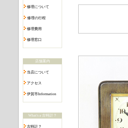
・
修理について
・
修理の行程
・
修理費用
・
修理窓口
・
店舗案内
・
当店について
・
アクセス
・
伊賀市Information
・
What's a 古時計？
・
古時計？