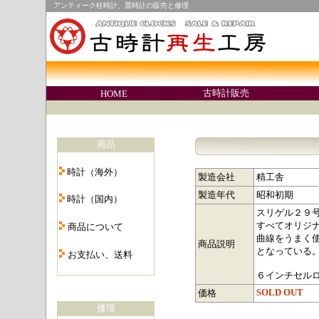
アンティーク柱時計、置時計の販売と修理
○
古時計販売
HOME
○
商品
・
時計（海外）
製造会社
精工舎
・
製造年代
昭和初期
時計（国内）
スリゲル２９
・
すべてオリジ
商品について
曲線をうまく
・
商品説明
となっている
お支払い、送料
・
６インチセル
SOLD OUT
価格
修理