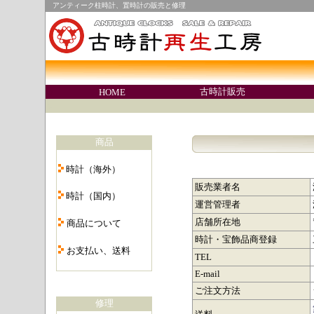
アンティーク柱時計、置時計の販売と修理
○
古時計販売
HOME
○
商品
・
時計（海外）
・
販売業者名
時計（国内）
運営管理者
・
店舗所在地
商品について
・
時計・宝飾品商登録
お支払い、送料
TEL
・
E-mail
ご注文方法
修理