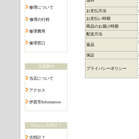
送料
・
修理について
お支払方法
・
お支払い時期
修理の行程
・
商品のお届け時期
修理費用
配送方法
・
修理窓口
返品
・
保証
店舗案内
プライバシーポリシー
・
当店について
・
アクセス
・
伊賀市Information
・
What's a 古時計？
・
古時計？