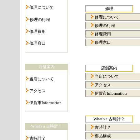
・
修理について
修理
・
修理について
修理の行程
修理の行程
・
修理費用
修理費用
・
修理窓口
修理窓口
・
店舗案内
店舗案内
・
当店について
当店について
アクセス
・
アクセス
伊賀市Information
・
伊賀市Information
・
What's a 古時計？
What's a 古時計？
古時計？
・
部品構成
古時計？