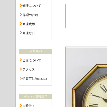
・
修理について
・
修理の行程
・
修理費用
・
修理窓口
・
店舗案内
・
当店について
・
アクセス
・
伊賀市Information
・
What's a 古時計？
・
古時計？