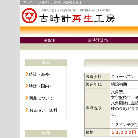
アンティーク柱時計、置時計の販売と修理
○
古時計販売
HOME
○
商品
・
時計（海外）
製造会社
ニューヘブン
・
製造年代
明治初期
時計（国内）
八角型。
・
文字盤後年、
商品について
八角額縁に金
・
商品説明
様の金彩ガラ
お支払い、送料
る。
・
１２インチ文
価格
５３,０００円
修理