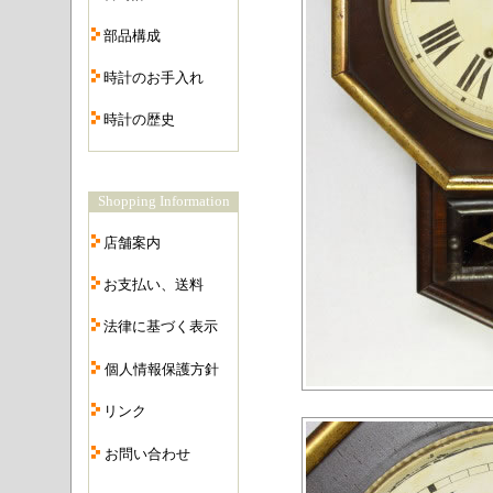
・
部品構成
・
時計のお手入れ
・
時計の歴史
・
Shopping Information
・
店舗案内
・
お支払い、送料
・
法律に基づく表示
・
個人情報保護方針
・
リンク
・
お問い合わせ
・